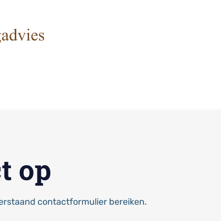
t op
derstaand contactformulier bereiken.