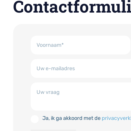
Contactformuli
Naam
(Vereist)
Voornaam
E-
mailadres
(Vereist)
Vraag
(Vereist)
Ja, ik ga akkoord met de
privacyverk
Toestemming
(Vereist)