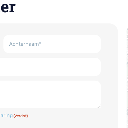
er
Achternaam
laring
(Vereist)